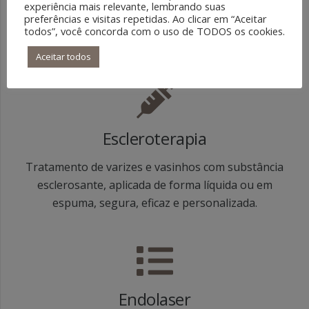
do laser atua nos vasos através da pele, com ótimo
experiência mais relevante, lembrando suas
preferências e visitas repetidas. Ao clicar em “Aceitar
resultado estético, podendo ser associado à
todos”, você concorda com o uso de TODOS os cookies.
escleroterapia.
Aceitar todos
Escleroterapia
Tratamento de varizes e vasinhos com substância
esclerosante, aplicada de forma líquida ou em
espuma, segura, eficaz e personalizada.
Endolaser