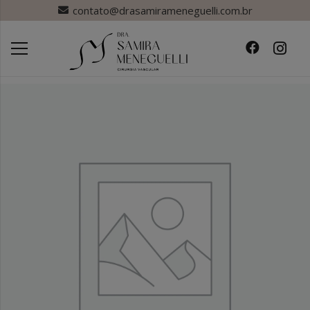
contato@drasamirameneguelli.com.br