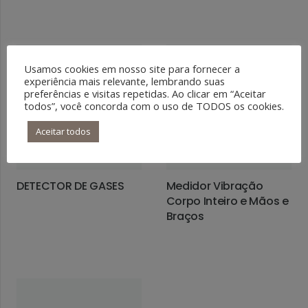
LEIA MAIS
Usamos cookies em nosso site para fornecer a
experiência mais relevante, lembrando suas
preferências e visitas repetidas. Ao clicar em “Aceitar
todos”, você concorda com o uso de TODOS os cookies.
Aceitar todos
DETECTOR DE GASES
Medidor Vibração
Corpo Inteiro e Mãos e
LEIA MAIS
Braços
LEIA MAIS