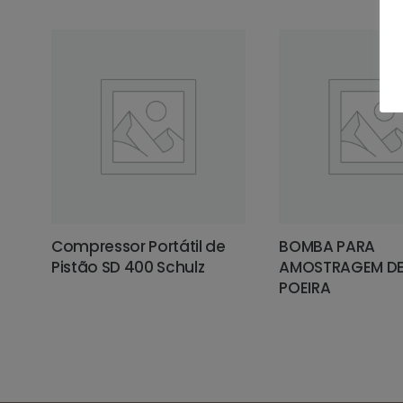
Compressor Portátil de
BOMBA PARA
Pistão SD 400 Schulz
AMOSTRAGEM DE
POEIRA
LEIA MAIS
LEIA MAIS