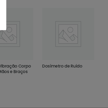
Vibração Corpo
Dosímetro de Ruído
 Mãos e Braços
LEIA MAIS
IS